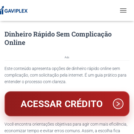
T
O
G
Dinheiro Rápido Sem Complicação
G
L
Online
E
N
A
Ads
V
I
Este conteúdo apresenta opções de dinheiro rápido online sem
G
complicação, com solicitação pela internet. É um guia prático para
A
entender o processo com clareza.
T
I
O
N
ACESSAR CRÉDITO
Você encontra orientações objetivas para agir com mais eficiência,
economizar tempo e evitar erros comuns. Assim, a escolha fica