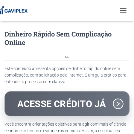
T
O
G
Dinheiro Rápido Sem Complicação
G
L
Online
E
N
A
Ads
V
I
Este conteúdo apresenta opções de dinheiro rápido online sem
G
complicação, com solicitação pela internet. É um guia prático para
A
entender o processo com clareza.
T
I
O
N
ACESSE CRÉDITO JÁ
Você encontra orientações objetivas para agir com mais eficiência,
economizar tempo e evitar erros comuns. Assim, a escolha fica