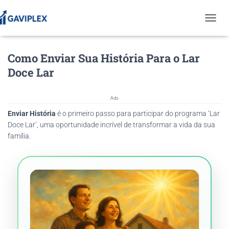
T
O
G
Como Enviar Sua História Para o Lar
G
L
Doce Lar
E
N
A
Ads
V
Enviar História
é o primeiro passo para participar do programa ‘Lar
I
G
Doce Lar’, uma oportunidade incrível de transformar a vida da sua
A
família.
T
I
O
N