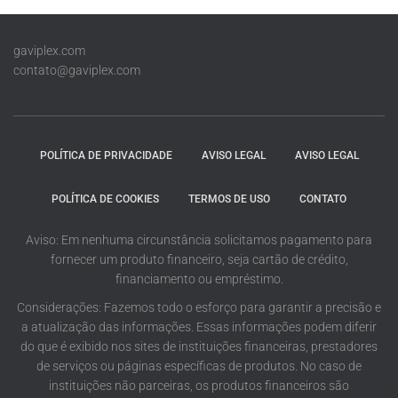
gaviplex.com
contato@gaviplex.com
POLÍTICA DE PRIVACIDADE
AVISO LEGAL
AVISO LEGAL
POLÍTICA DE COOKIES
TERMOS DE USO
CONTATO
Aviso: Em nenhuma circunstância solicitamos pagamento para
fornecer um produto financeiro, seja cartão de crédito,
financiamento ou empréstimo.
Considerações: Fazemos todo o esforço para garantir a precisão e
a atualização das informações. Essas informações podem diferir
do que é exibido nos sites de instituições financeiras, prestadores
de serviços ou páginas específicas de produtos. No caso de
instituições não parceiras, os produtos financeiros são