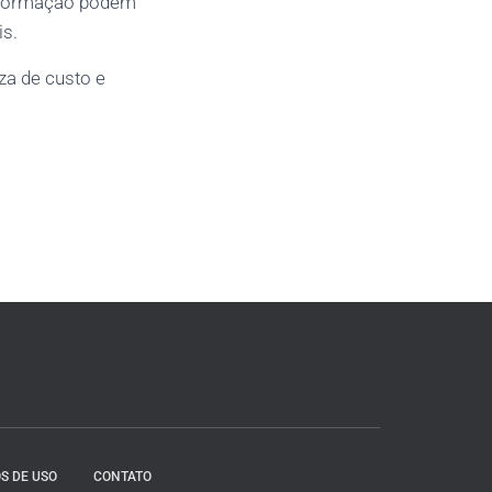
informação podem
is.
a de custo e
S DE USO
CONTATO