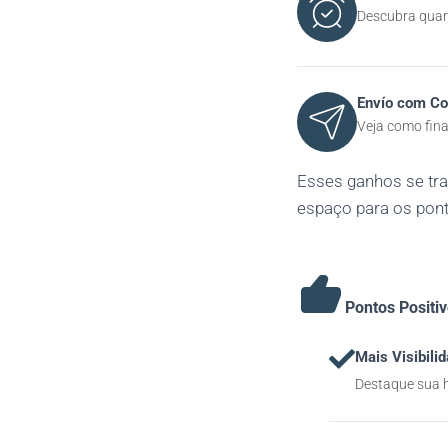
Descubra quand
Envío com Co
Veja como fina
Esses ganhos se t
espaço para os ponto
Pontos Positi
Mais Visibili
Destaque sua h