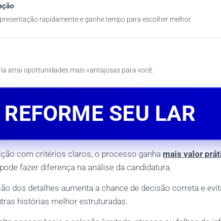
ação
presentação rapidamente e ganhe tempo para escolher melhor.
ia atrai oportunidades mais vantajosas para você.
REFORME SEU LAR
rição com critérios claros, o processo ganha
mais valor prát
 pode fazer diferença na análise da candidatura.
o dos detalhes aumenta a chance de decisão correta e evit
tras histórias melhor estruturadas.