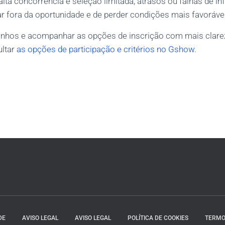
lta concorrência e seleção limitada, atrasos ou falhas de 
car fora da oportunidade e de perder condições mais favoráve
nhos e acompanhar as opções de inscrição com mais clarez
ultar
as opções de participação e critérios no Gshow
.
DE
AVISO LEGAL
AVISO LEGAL
POLÍTICA DE COOKIES
TERMO