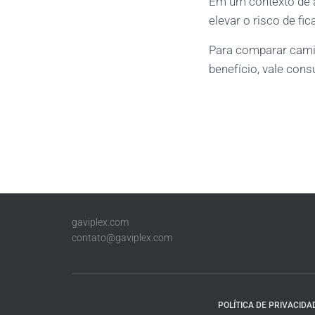
Em um contexto de a
elevar o risco de fi
Para comparar cami
benefício, vale cons
gaviplex.com
contato@gaviplex.com
POLÍTICA DE PRIVACIDA