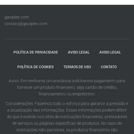
gaviplex.com
contato@gaviplex.com
POLÍTICA DE PRIVACIDADE
AVISO LEGAL
AVISO LEGAL
POLÍTICA DE COOKIES
TERMOS DE USO
CONTATO
Aviso: Em nenhuma circunstância solicitamos pagamento para
fornecer um produto financeiro, seja cartão de crédito,
financiamento ou empréstimo.
Considerações: Fazemos todo o esforço para garantir a precisão e
a atualização das informações. Essas informações podem diferir
do que é exibido nos sites de instituições financeiras, prestadores
de serviços ou páginas específicas de produtos. No caso de
instituições não parceiras, os produtos financeiros são