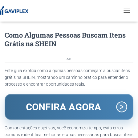
T
O
G
Como Algumas Pessoas Buscam Itens
G
L
Grátis na SHEIN
E
N
A
Ads
V
I
Este guia explica como algumas pessoas começam a buscar itens
G
grátis na SHEIN, mostrando um caminho prático para entender o
A
processo e encontrar oportunidades reais.
T
I
O
N
CONFIRA AGORA
Com orientações objetivas, você economiza tempo, evita erros
comuns e identifica melhor as etapas necessárias para buscar itens