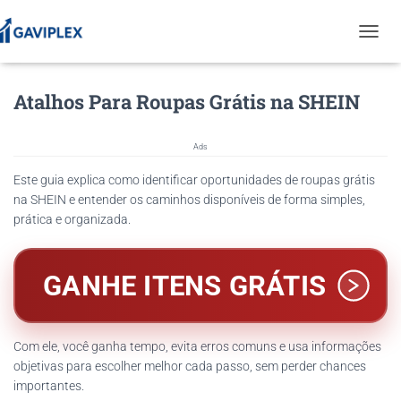
T
O
G
Atalhos Para Roupas Grátis na SHEIN
G
L
E
N
Ads
A
Este guia explica como identificar oportunidades de roupas grátis
V
I
na SHEIN e entender os caminhos disponíveis de forma simples,
G
prática e organizada.
A
T
I
GANHE ITENS GRÁTIS
O
N
Com ele, você ganha tempo, evita erros comuns e usa informações
objetivas para escolher melhor cada passo, sem perder chances
importantes.