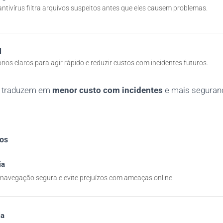
ntivírus filtra arquivos suspeitos antes que eles causem problemas.
l
órios claros para agir rápido e reduzir custos com incidentes futuros.
e traduzem em
menor custo com incidentes
e mais seguranç
vos
ia
avegação segura e evite prejuízos com ameaças online.
ia