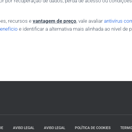
or por recuperação de dados, perda de acesso ou condiçõe
es, recursos e
vantagem de preço
, vale avaliar
antivírus c
enefício
e identificar a alternativa mais alinhada ao nível de
DE
AVISO LEGAL
AVISO LEGAL
POLÍTICA DE COOKIES
TERMO