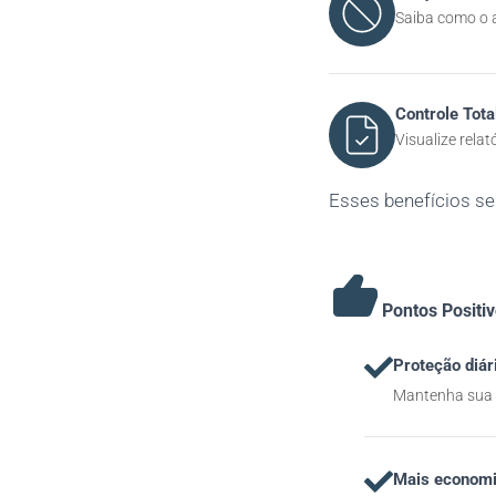
Saiba como o a
Controle Tota
Visualize relat
Esses benefícios s
Pontos Positi
Proteção diár
Mantenha sua n
Mais econom