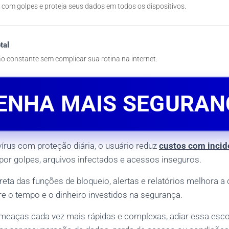
com golpes e proteja seus dados em todos os dispositivos.
tal
o constante sem complicar sua rotina na internet.
ENHA MAIS SEGURAN
vírus com proteção diária, o usuário reduz
custos com incid
por golpes, arquivos infectados e acessos inseguros.
reta das funções de bloqueio, alertas e relatórios melhora 
e o tempo e o dinheiro investidos na segurança.
eaças cada vez mais rápidas e complexas, adiar essa escol