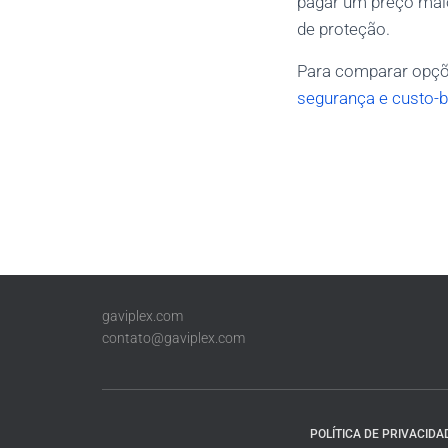
pagar um preço mai
de proteção.
Para comparar opçõ
segurança e custo-b
gaviplex.com
contato@gaviplex.com
POLÍTICA DE PRIVACIDA