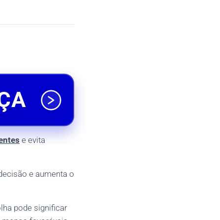
ÇA
entes
e evita
a decisão e aumenta o
ha pode significar