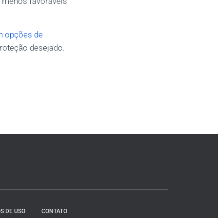
s menos favoráveis
om opções de
 proteção desejado.
S DE USO
CONTATO